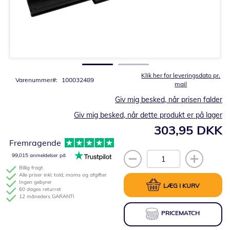
Gå
til
starten
af
billedgalleriet
Klik her for leveringsdato pr.
Varenummer
100032489
mail
Giv mig besked, når prisen falder
Giv mig besked, når dette produkt er på lager
303,95 DKK
Fremragende
99,015 anmeldelser på
Billig fragt
Alle priser inkl. told, moms og afgifter
Ingen gebyrer
LÆG I KURV
60 dages returret
12 måneders GARANTI
PRICEMATCH