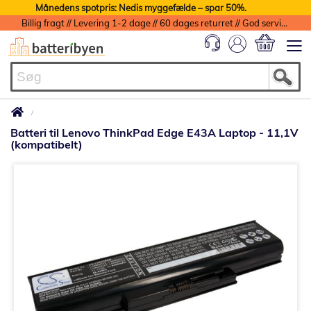
Månedens spotpris: Nedis myggefælde – spar 50%.
Billig fragt // Levering 1-2 dage // 60 dages returret // God service med garanti
Min indkøbs
Batteri til Lenovo ThinkPad Edge E43A Laptop - 11,1V
(kompatibelt)
Gå
til
slutningen
af
billedgalleriet