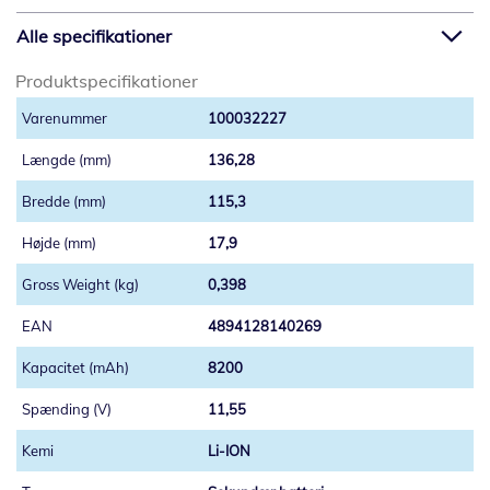
Alle specifikationer
Produktspecifikationer
100032227
136,28
115,3
17,9
0,398
4894128140269
8200
11,55
Li-ION