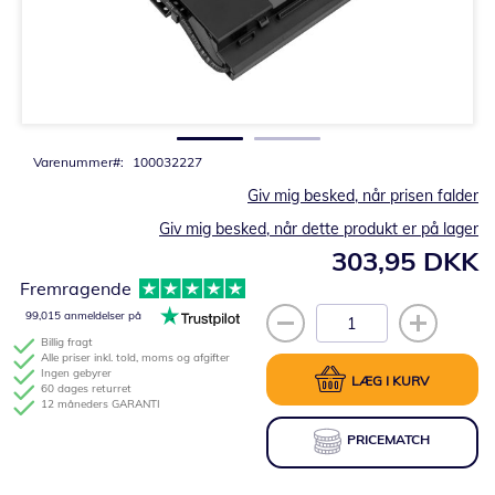
Gå
til
starten
af
billedgalleriet
Varenummer
100032227
Giv mig besked, når prisen falder
Giv mig besked, når dette produkt er på lager
303,95 DKK
Fremragende
99,015 anmeldelser på
Billig fragt
Alle priser inkl. told, moms og afgifter
Ingen gebyrer
LÆG I KURV
60 dages returret
12 måneders GARANTI
PRICEMATCH