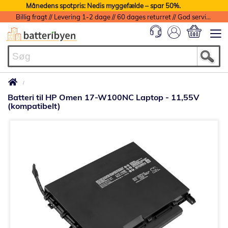
Månedens spotpris: Nedis myggefælde – spar 50%.
Billig fragt // Levering 1-2 dage // 60 dages returret // God service med garanti
Min indkøbs
Batteri til HP Omen 17-W100NC Laptop - 11,55V
(kompatibelt)
Gå
til
slutningen
af
billedgalleriet