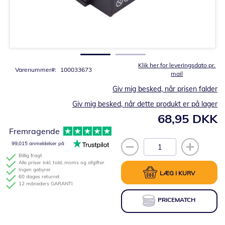
Gå
til
starten
af
billedgalleriet
Klik her for leveringsdato pr.
Varenummer
100033673
mail
Giv mig besked, når prisen falder
Giv mig besked, når dette produkt er på lager
68,95 DKK
Fremragende
99,015 anmeldelser på
Billig fragt
Alle priser inkl. told, moms og afgifter
Ingen gebyrer
LÆG I KURV
60 dages returret
12 måneders GARANTI
PRICEMATCH