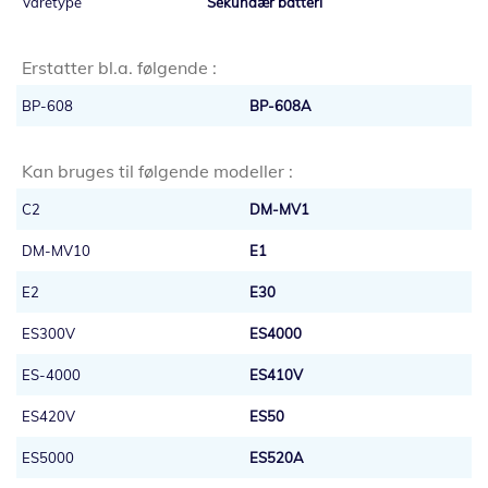
Sekundær batteri
Erstatter bl.a. følgende :
BP-608
BP-608A
Kan bruges til følgende modeller :
C2
DM-MV1
DM-MV10
E1
E2
E30
ES300V
ES4000
ES-4000
ES410V
ES420V
ES50
ES5000
ES520A