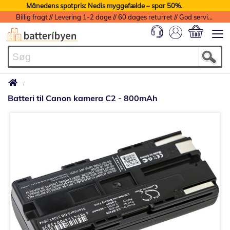
Månedens spotpris: Nedis myggefælde – spar 50%.
Billig fragt // Levering 1-2 dage // 60 dages returret // God service med garanti
Min indkøbs
Batteri til Canon kamera C2 - 800mAh
Gå
til
slutningen
af
billedgalleriet