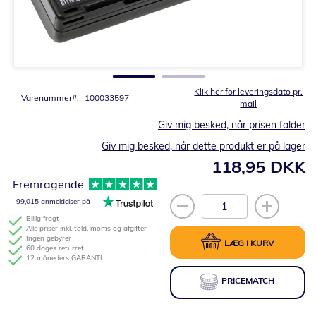
Gå
til
starten
af
billedgalleriet
Klik her for leveringsdato pr.
Varenummer
100033597
mail
Giv mig besked, når prisen falder
Giv mig besked, når dette produkt er på lager
118,95 DKK
Fremragende
99,015 anmeldelser på
Billig fragt
Alle priser inkl. told, moms og afgifter
Ingen gebyrer
LÆG I KURV
60 dages returret
12 måneders GARANTI
PRICEMATCH