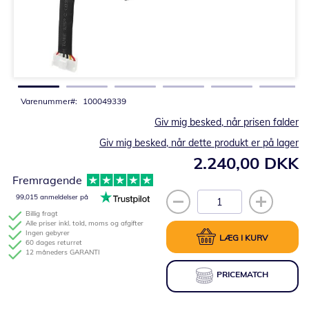
Gå
til
starten
af
billedgalleriet
Varenummer
100049339
Giv mig besked, når prisen falder
Giv mig besked, når dette produkt er på lager
2.240,00 DKK
Fremragende
99,015 anmeldelser på
Billig fragt
Alle priser inkl. told, moms og afgifter
Ingen gebyrer
LÆG I KURV
60 dages returret
12 måneders GARANTI
PRICEMATCH