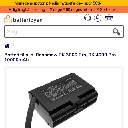
Månedens spotpris: Nedis myggefælde – spar 50%.
Billig fragt // Levering 1-2 dage // 60 dages returret // God service med garanti
Min indkøbs
Batteri til bl.a. Robomow RK 3000 Pro, RK 4000 Pro
10000mAh
Gå
til
slutningen
af
billedgalleriet