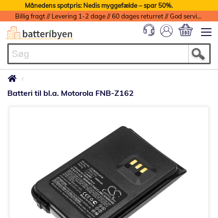
Månedens spotpris: Nedis myggefælde – spar 50%.
Billig fragt // Levering 1-2 dage // 60 dages returret // God service med garanti
Min indkøbs
Batteri til bl.a. Motorola FNB-Z162
Gå
til
slutningen
af
billedgalleriet