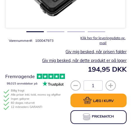
Gå
til
starten
af
billedgalleriet
Klik her for leveringsdato pr.
Varenummer
100047973
mail
Giv mig besked, når prisen falder
Giv mig besked, når dette produkt er på lager
194,95 DKK
Fremragende
99,015 anmeldelser på
Billig fragt
Alle priser inkl. told, moms og afgifter
Ingen gebyrer
LÆG I KURV
60 dages returret
12 måneders GARANTI
PRICEMATCH