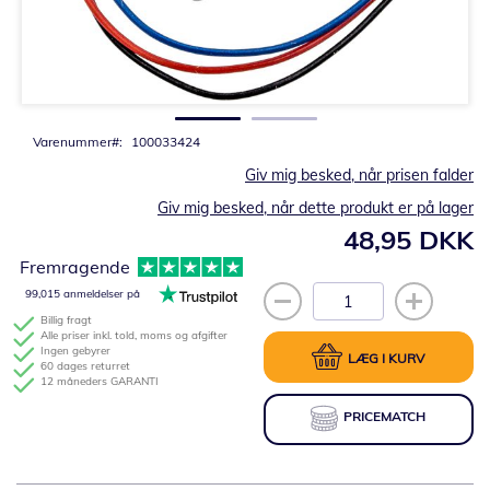
Gå
til
starten
af
billedgalleriet
Varenummer
100033424
Giv mig besked, når prisen falder
Giv mig besked, når dette produkt er på lager
48,95 DKK
Fremragende
99,015 anmeldelser på
Billig fragt
Alle priser inkl. told, moms og afgifter
Ingen gebyrer
LÆG I KURV
60 dages returret
12 måneders GARANTI
PRICEMATCH