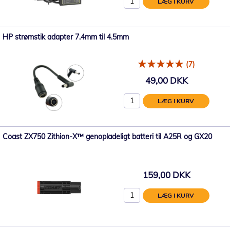
LÆG I KURV
HP strømstik adapter 7.4mm til 4.5mm
(7)
49,00 DKK
LÆG I KURV
Coast ZX750 Zithion-X™ genopladeligt batteri til A25R og GX20
159,00 DKK
LÆG I KURV