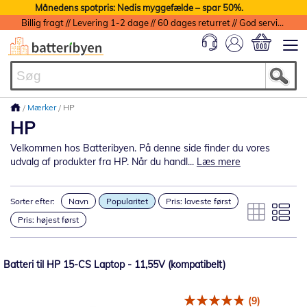
Månedens spotpris: Nedis myggefælde – spar 50%.
Billig fragt // Levering 1-2 dage // 60 dages returret // God service med garanti
Min indkøbs
Mærker
HP
HP
Velkommen hos Batteribyen. På denne side finder du vores
udvalg af produkter fra HP. Når du handl...
Læs mere
Sorter efter:
Navn
Popularitet
Pris: laveste først
Pris: højest først
Batteri til HP 15-CS Laptop - 11,55V (kompatibelt)
(9)