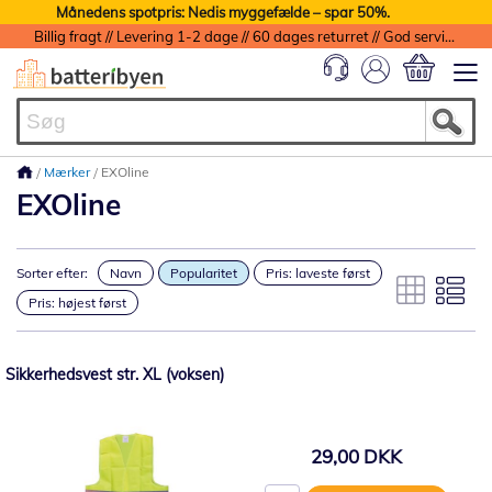
Månedens spotpris: Nedis myggefælde – spar 50%.
Billig fragt // Levering 1-2 dage // 60 dages returret // God service med garanti
Min indkøbs
Mærker
EXOline
EXOline
Sorter efter:
Navn
Popularitet
Pris: laveste først
Pris: højest først
Sikkerhedsvest str. XL (voksen)
29,00 DKK