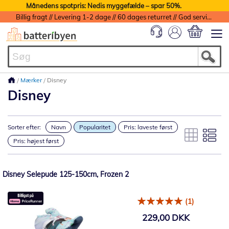
Månedens spotpris: Nedis myggefælde – spar 50%.
Billig fragt // Levering 1-2 dage // 60 dages returret // God service med garanti
Min indkøbs
Mærker
Disney
Disney
Sorter efter:
Navn
Popularitet
Pris: laveste først
Pris: højest først
Disney Selepude 125-150cm, Frozen 2
(1)
229,00 DKK