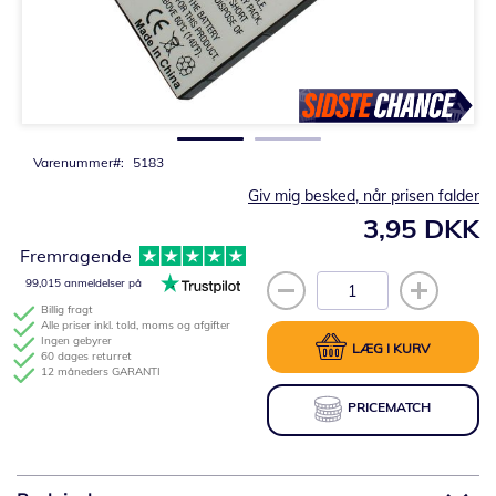
Gå
til
starten
af
billedgalleriet
Varenummer
5183
Giv mig besked, når prisen falder
3,95 DKK
Fremragende
99,015 anmeldelser på
Billig fragt
Alle priser inkl. told, moms og afgifter
Ingen gebyrer
LÆG I KURV
60 dages returret
12 måneders GARANTI
PRICEMATCH