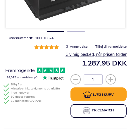
Gå
til
starten
af
billedgalleriet
Varenummer
100010624
Bedømmelse:
3
Anmeldelser
Tilføj din anmeldelse
100%
Giv mig besked, når prisen falder
1.287,95 DKK
Fremragende
99,015 anmeldelser på
Billig fragt
Alle priser inkl. told, moms og afgifter
Ingen gebyrer
LÆG I KURV
60 dages returret
12 måneders GARANTI
PRICEMATCH