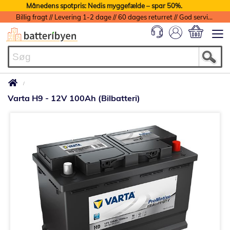
Månedens spotpris: Nedis myggefælde – spar 50%.
Billig fragt // Levering 1-2 dage // 60 dages returret // God service med garanti
Min indkøbs
Varta H9 - 12V 100Ah (Bilbatteri)
Gå
til
slutningen
af
billedgalleriet