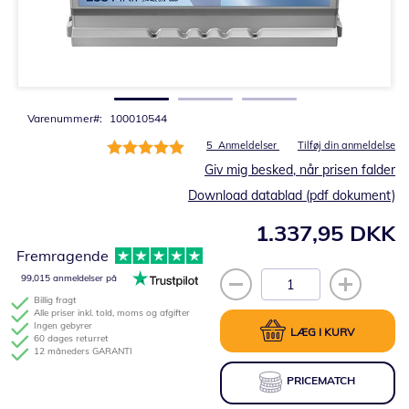
Gå
til
starten
af
billedgalleriet
Varenummer
100010544
Bedømmelse:
5
Anmeldelser
Tilføj din anmeldelse
100%
Giv mig besked, når prisen falder
Download datablad (pdf dokument)
1.337,95 DKK
Fremragende
99,015 anmeldelser på
Billig fragt
Alle priser inkl. told, moms og afgifter
Ingen gebyrer
LÆG I KURV
60 dages returret
12 måneders GARANTI
PRICEMATCH