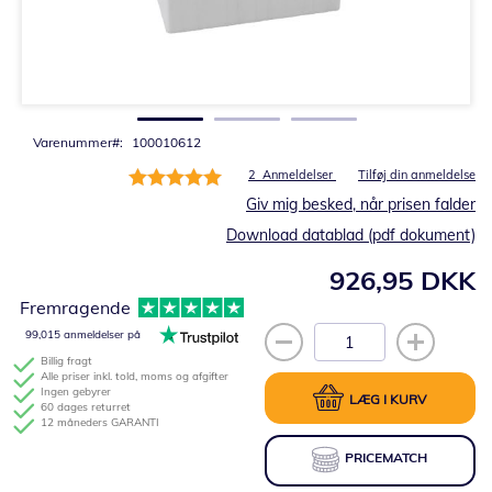
Gå
til
starten
af
billedgalleriet
Varenummer
100010612
Bedømmelse:
2
Anmeldelser
Tilføj din anmeldelse
100%
Giv mig besked, når prisen falder
Download datablad (pdf dokument)
926,95 DKK
Fremragende
99,015 anmeldelser på
Billig fragt
Alle priser inkl. told, moms og afgifter
Ingen gebyrer
LÆG I KURV
60 dages returret
12 måneders GARANTI
PRICEMATCH