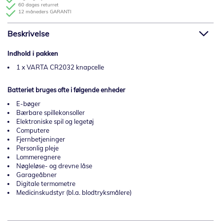
60 dages returret
12 måneders GARANTI
Beskrivelse
Indhold i pakken
1 x VARTA CR2032 knapcelle
Batteriet bruges ofte i følgende enheder
E-bøger
Bærbare spillekonsoller
Elektroniske spil og legetøj
Computere
Fjernbetjeninger
Personlig pleje
Lommeregnere
Nøgleløse- og drevne låse
Garageåbner
Digitale termometre
Medicinskudstyr (bl.a. blodtryksmålere)