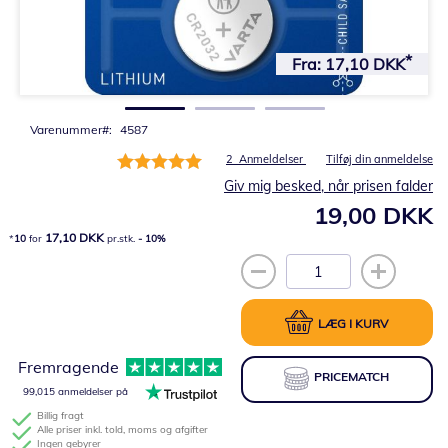
Gå
til
Fra:
17,10 DKK
starten
af
billedgalleriet
Varenummer
4587
Bedømmelse:
2
Anmeldelser
Tilføj din anmeldelse
100%
Giv mig besked, når prisen falder
19,00 DKK
17,10 DKK
10
for
pr.stk.
-
10
%
LÆG I KURV
Fremragende
PRICEMATCH
99,015 anmeldelser på
Billig fragt
Alle priser inkl. told, moms og afgifter
Ingen gebyrer