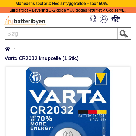
Månedens spotpris: Nedis myggefælde – spar 50%.
Billig fragt // Levering 1-2 dage // 60 dages returret // God service med garanti
Min indkøbs
Varta CR2032 knapcelle (1 Stk.)
Gå
til
slutningen
af
billedgalleriet