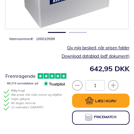
Gå
til
starten
af
billedgalleriet
Varenummer
100010599
Giv mig besked, når prisen falder
Download datablad (pdf dokument)
642,95 DKK
Fremragende
88,374 anmeldelser på
Billig fragt
Alle priser inkl. told, moms og afgifter
Ingen gebyrer
LÆG I KURV
60 dages returret
12 måneders GARANTI
PRICEMATCH