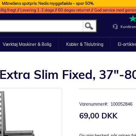
Månedens spotpris: Nedis myggefælde – spar 50%.
illig fragt // Levering 1-2 dage // 60 dages returret // God service med garan
Kundeser
Værktøj Maskiner & Bolig
Kabler & Tilslutning
El-artikle
Extra Slim Fixed, 37"-8
Varenummer
100052846
69,00 DKK
Giv mig besked, når prisen fa