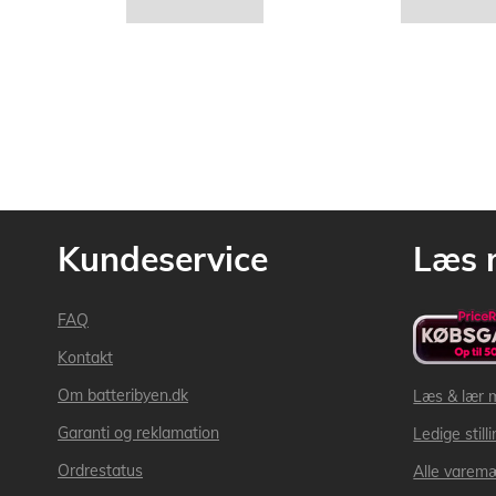
Kundeservice
Læs 
FAQ
Kontakt
Om batteribyen.dk
Læs & lær 
Garanti og reklamation
Ledige still
Ordrestatus
Alle varem