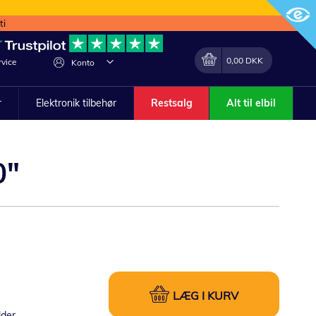
ti
Min indkøbskurv
Lave
0,00 DKK
vice
Konto
om
r
Elektronik tilbehør
Restsalg
Alt til elbil
0"
LÆG I KURV
lder