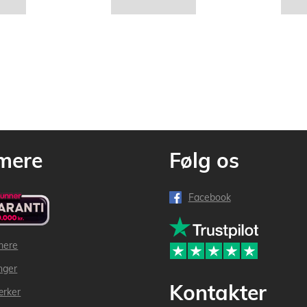
mere
Følg os
Facebook
mere
inger
Kontakter
ærker