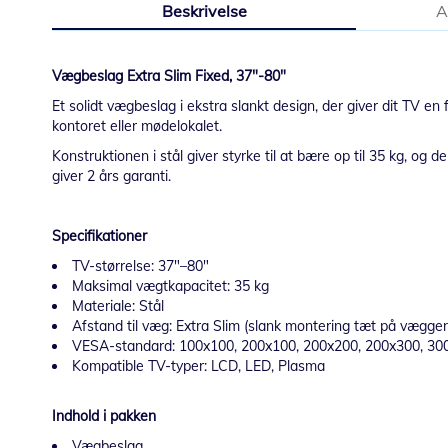
Beskrivelse
A
starten
af
billedgalleriet
Vægbeslag Extra Slim Fixed, 37"-80"
Et solidt vægbeslag i ekstra slankt design, der giver dit TV en
kontoret eller mødelokalet.
Konstruktionen i stål giver styrke til at bære op til 35 kg, o
giver 2 års garanti.
Specifikationer
TV-størrelse: 37"–80"
Maksimal vægtkapacitet: 35 kg
Materiale: Stål
Afstand til væg: Extra Slim (slank montering tæt på vægge
VESA-standard: 100x100, 200x100, 200x200, 200x300, 30
Kompatible TV-typer: LCD, LED, Plasma
Indhold i pakken
Vægbeslag