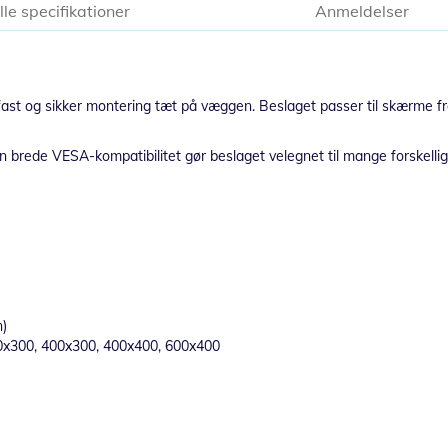
lle specifikationer
Anmeldelser
 fast og sikker montering tæt på væggen. Beslaget passer til skærme fra
g den brede VESA-kompatibilitet gør beslaget velegnet til mange forske
n)
0x300, 400x300, 400x400, 600x400