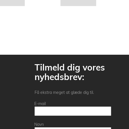
Tilmeld dig vores
nyhedsbrev:
Få ekstra meget at glæde dig til.
E-mail
Navn