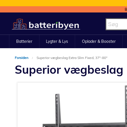
B
Skip
to
Content
Batterier
Lygter & Lys
Oplader & Booster
Forsiden
Superior vægbeslag Extra Slim Fixed, 37"-80"
Superior vægbeslag 
Gå
til
slutningen
af
billedgalleriet