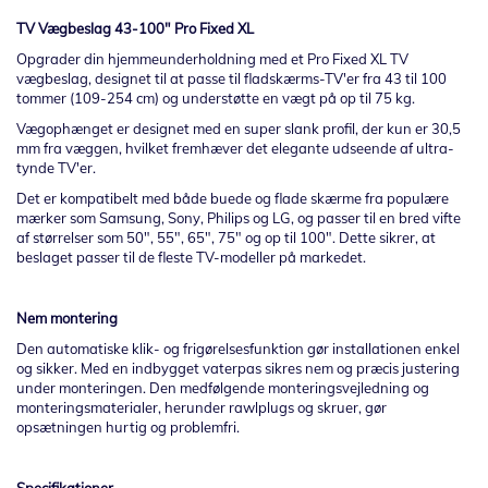
TV Vægbeslag 43-100" Pro Fixed XL
Opgrader din hjemmeunderholdning med et Pro Fixed XL TV
vægbeslag, designet til at passe til fladskærms-TV'er fra 43 til 100
tommer (109-254 cm) og understøtte en vægt på op til 75 kg.
Vægophænget er designet med en super slank profil, der kun er 30,5
mm fra væggen, hvilket fremhæver det elegante udseende af ultra-
tynde TV'er.
Det er kompatibelt med både buede og flade skærme fra populære
mærker som Samsung, Sony, Philips og LG, og passer til en bred vifte
af størrelser som 50", 55", 65", 75" og op til 100". Dette sikrer, at
beslaget passer til de fleste TV-modeller på markedet.
Nem montering
Den automatiske klik- og frigørelsesfunktion gør installationen enkel
og sikker. Med en indbygget vaterpas sikres nem og præcis justering
under monteringen. Den medfølgende monteringsvejledning og
monteringsmaterialer, herunder rawlplugs og skruer, gør
opsætningen hurtig og problemfri.