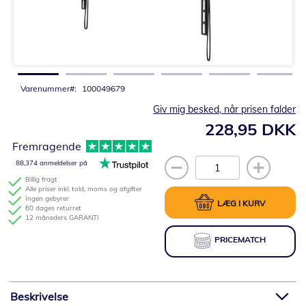
Gå
til
starten
af
billedgalleriet
Varenummer
100049679
Giv mig besked, når prisen falder
228,95 DKK
Fremragende
88,374 anmeldelser på
Billig fragt
Alle priser inkl. told, moms og afgifter
Ingen gebyrer
LÆG I KURV
60 dages returret
12 måneders GARANTI
PRICEMATCH
Beskrivelse