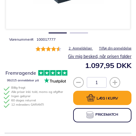
Gå
til
starten
af
billedgalleriet
Varenummer
100017777
Bedømmelse:
2
Anmeldelser
Tilføj din anmeldelse
90%
Giv mig besked, når prisen falder
1.097,95 DKK
Fremragende
99,015 anmeldelser på
Billig fragt
Alle priser inkl. told, moms og afgifter
Ingen gebyrer
LÆG I KURV
60 dages returret
12 måneders GARANTI
PRICEMATCH