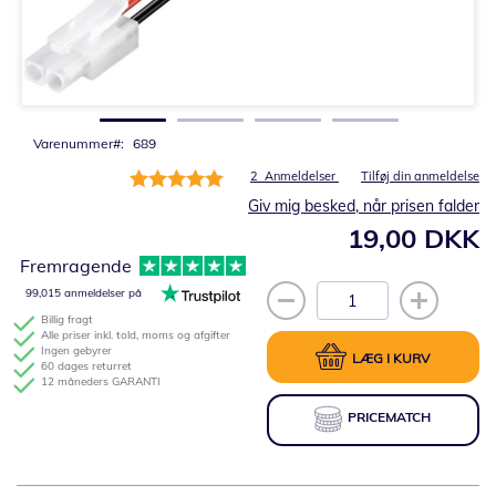
Gå
til
starten
af
billedgalleriet
Varenummer
689
Bedømmelse:
2
Anmeldelser
Tilføj din anmeldelse
100%
Giv mig besked, når prisen falder
19,00 DKK
Fremragende
99,015 anmeldelser på
Billig fragt
Alle priser inkl. told, moms og afgifter
Ingen gebyrer
LÆG I KURV
60 dages returret
12 måneders GARANTI
PRICEMATCH