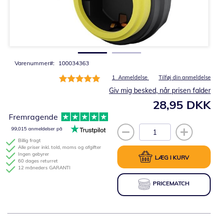
Gå
til
starten
af
billedgalleriet
Varenummer
100034363
Bedømmelse:
1
Anmeldelse
Tilføj din anmeldelse
100%
Giv mig besked, når prisen falder
28,95 DKK
Fremragende
99,015 anmeldelser på
Billig fragt
Alle priser inkl. told, moms og afgifter
Ingen gebyrer
LÆG I KURV
60 dages returret
12 måneders GARANTI
PRICEMATCH