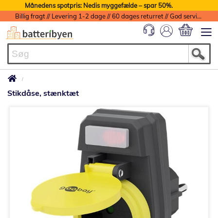
Månedens spotpris: Nedis myggefælde – spar 50%.
Billig fragt // Levering 1-2 dage // 60 dages returret // God service med garanti
Min indkøbs
Stikdåse, stænktæt
Gå
til
slutningen
af
billedgalleriet