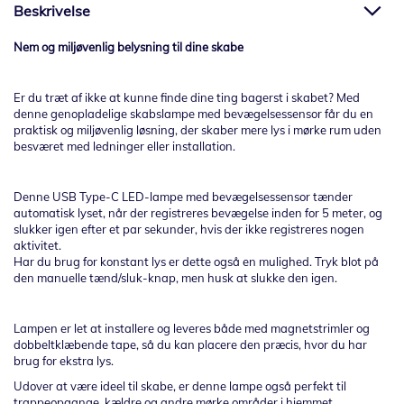
Beskrivelse
Nem og miljøvenlig belysning til dine skabe
Er du træt af ikke at kunne finde dine ting bagerst i skabet? Med
denne genopladelige skabslampe med bevægelsessensor får du en
praktisk og miljøvenlig løsning, der skaber mere lys i mørke rum uden
besværet med ledninger eller installation.
Denne USB Type-C LED-lampe med bevægelsessensor tænder
automatisk lyset, når der registreres bevægelse inden for 5 meter, og
slukker igen efter et par sekunder, hvis der ikke registreres nogen
aktivitet.
Har du brug for konstant lys er dette også en mulighed. Tryk blot på
den manuelle tænd/sluk-knap, men husk at slukke den igen.
Lampen er let at installere og leveres både med magnetstrimler og
dobbeltklæbende tape, så du kan placere den præcis, hvor du har
brug for ekstra lys.
Udover at være ideel til skabe, er denne lampe også perfekt til
trappeopgange, kældre og andre mørke områder i hjemmet.