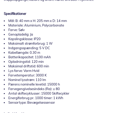
Specifikationer
Mål: B: 40 mm x H: 205 mm x D: 14 mm
Materiale: Aluminium, Polycarbonate
Farve: Sølv
Genopladelig: Ja
Kapslingsklasse: IP20
Maksimalt strømforbrug: 1 W
Indgangsspænding: 5 V DC
Kabellængde: 0.30 m
Batterikapacitet: 1100 mAh
Opladningstid: 120 min
Maksimal driftstid: 600 min
Lys farve: Varm Hvid
Farvetemperatur: 3000 K
Nominel lysstrøm: 110 lm
Pærens nominelle levetid: 15000 h
Farvegengivelsesindeks (Ra): ≥ 80
Antal skiftecyklusser: 15000 Skiftecykler
Energiforbrug pr. 1000 timer: 1 kWh
Sensortype: Bevægelsessensor