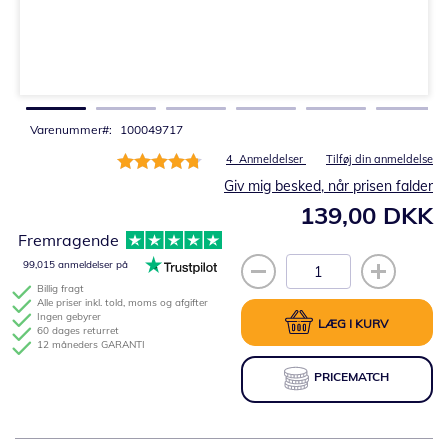
Gå
til
starten
af
billedgalleriet
Varenummer
100049717
Bedømmelse:
4
Anmeldelser
Tilføj din anmeldelse
95%
Giv mig besked, når prisen falder
139,00 DKK
Fremragende
99,015 anmeldelser på
Billig fragt
Alle priser inkl. told, moms og afgifter
Ingen gebyrer
LÆG I KURV
60 dages returret
12 måneders GARANTI
PRICEMATCH