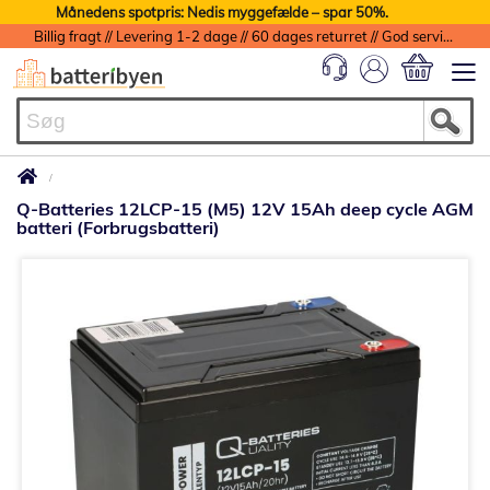
Månedens spotpris: Nedis myggefælde – spar 50%.
Billig fragt // Levering 1-2 dage // 60 dages returret // God service med garanti
Min indkøbs
Q-Batteries 12LCP-15 (M5) 12V 15Ah deep cycle AGM
batteri (Forbrugsbatteri)
Gå
til
slutningen
af
billedgalleriet