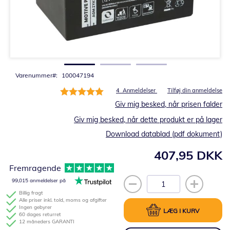
Gå
til
starten
af
billedgalleriet
Varenummer
100047194
Bedømmelse:
4
Anmeldelser
Tilføj din anmeldelse
100%
Giv mig besked, når prisen falder
Giv mig besked, når dette produkt er på lager
Download datablad (pdf dokument)
407,95 DKK
Fremragende
99,015 anmeldelser på
Billig fragt
Alle priser inkl. told, moms og afgifter
Ingen gebyrer
LÆG I KURV
60 dages returret
12 måneders GARANTI