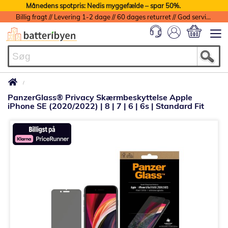
Månedens spotpris: Nedis myggefælde – spar 50%.
Billig fragt // Levering 1-2 dage // 60 dages returret // God service med garanti
Min indkøbs
PanzerGlass® Privacy Skærmbeskyttelse Apple
iPhone SE (2020/2022) | 8 | 7 | 6 | 6s | Standard Fit
Gå
til
slutningen
af
billedgalleriet