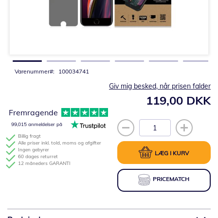
Gå
til
starten
af
billedgalleriet
Varenummer
100034741
Giv mig besked, når prisen falder
119,00 DKK
Fremragende
99,015 anmeldelser på
Billig fragt
Alle priser inkl. told, moms og afgifter
Ingen gebyrer
LÆG I KURV
60 dages returret
12 måneders GARANTI
PRICEMATCH