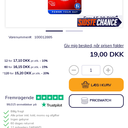
Gå
til
Fra:
15,20 DKK
starten
af
billedgalleriet
Varenummer
100012885
Giv mig besked, når prisen falder
19,00 DKK
17,10 DKK
12
for
pr.stk.
-
10
%
16,15 DKK
60
for
pr.stk.
-
15
%
15,20 DKK
120
for
pr.stk.
-
20
%
LÆG I KURV
Fremragende
PRICEMATCH
99,015 anmeldelser på
Billig fragt
Alle priser inkl. told, moms og afgifter
Ingen gebyrer
60 dages returret
12 måneders GARANTI