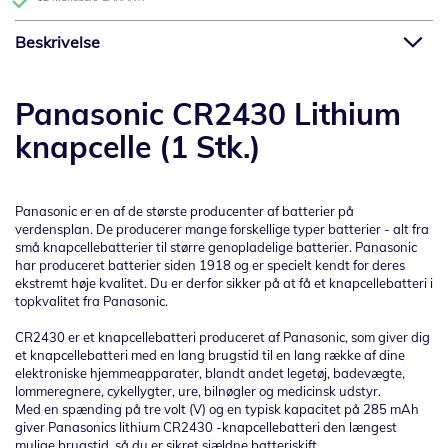
Beskrivelse
Panasonic CR2430 Lithium
knapcelle (1 Stk.)
Panasonic er en af de største producenter af batterier på
verdensplan. De producerer mange forskellige typer batterier - alt fra
små knapcellebatterier til større genopladelige batterier. Panasonic
har produceret batterier siden 1918 og er specielt kendt for deres
ekstremt høje kvalitet. Du er derfor sikker på at få et knapcellebatteri i
topkvalitet fra Panasonic.
CR2430 er et knapcellebatteri produceret af Panasonic, som giver dig
et knapcellebatteri med en lang brugstid til en lang række af dine
elektroniske hjemmeapparater, blandt andet legetøj, badevægte,
lommeregnere, cykellygter, ure, bilnøgler og medicinsk udstyr.
Med en spænding på tre volt (V) og en typisk kapacitet på 285 mAh
giver Panasonics lithium CR2430 -knapcellebatteri den længest
mulige brugstid, så du er sikret sjældne batteriskift.