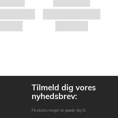
Tilmeld dig vores
nyhedsbrev:
Få ekstra meget at glæde dig til.