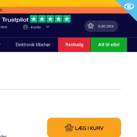
ti
Min indkøbskurv
Lave
0,00 DKK
vice
Konto
om
r
Elektronik tilbehør
Restsalg
Alt til elbil
LÆG I KURV
lder