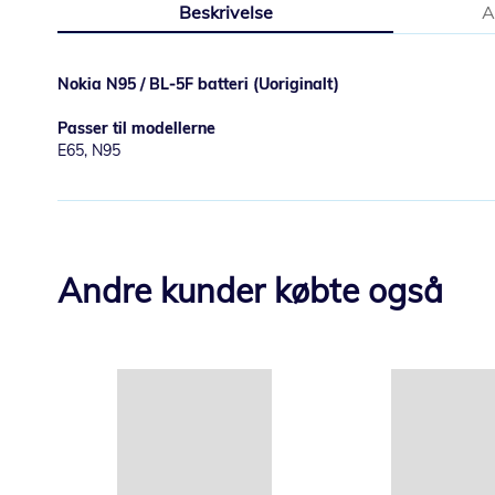
Beskrivelse
A
starten
af
billedgalleriet
Nokia N95 / BL-5F batteri (Uoriginalt)
Passer til modellerne
E65, N95
Andre kunder købte også