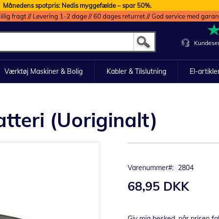
Månedens spotpris: Nedis myggefælde – spar 50%.
illig fragt // Levering 1-2 dage // 60 dages returret // God service med garan
Kundeser
Værktøj Maskiner & Bolig
Kabler & Tilslutning
El-artikle
tteri (Uoriginalt)
Varenummer
2804
68,95 DKK
Giv mig besked, når prisen fa