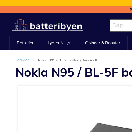
B
Skip
to
Content
Batterier
Lygter & Lys
Oplader & Booster
Forsiden
Nokia N95 / BL-5F batteri (Uoriginalt)
Nokia N95 / BL-5F ba
Gå
til
slutningen
af
billedgalleriet