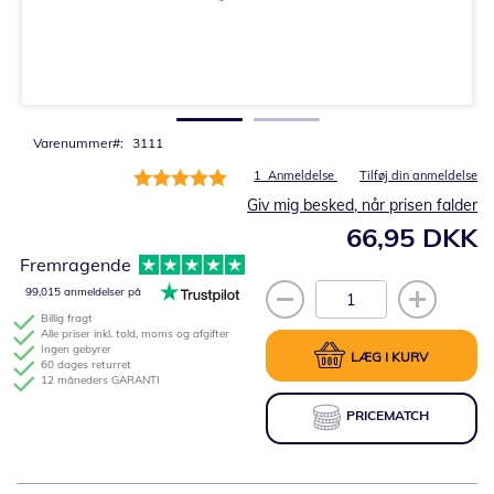
Gå
til
starten
af
billedgalleriet
Varenummer
3111
Bedømmelse:
1
Anmeldelse
Tilføj din anmeldelse
100%
Giv mig besked, når prisen falder
66,95 DKK
Fremragende
99,015 anmeldelser på
Billig fragt
Alle priser inkl. told, moms og afgifter
Ingen gebyrer
LÆG I KURV
60 dages returret
12 måneders GARANTI
PRICEMATCH