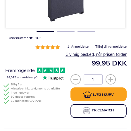
Gå
til
starten
af
billedgalleriet
Varenummer
163
Bedømmelse:
1
Anmeldelse
Tilføj din anmeldelse
100%
Giv mig besked, når prisen falder
99,95 DKK
Fremragende
99,015 anmeldelser på
Billig fragt
Alle priser inkl. told, moms og afgifter
Ingen gebyrer
LÆG I KURV
60 dages returret
12 måneders GARANTI
PRICEMATCH