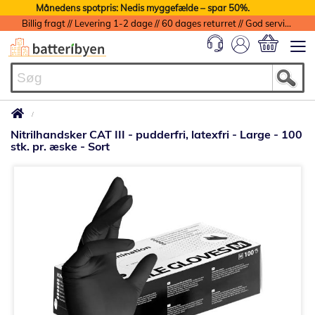
Månedens spotpris: Nedis myggefælde – spar 50%.
Billig fragt // Levering 1-2 dage // 60 dages returret // God service med garanti
Min indkøbs
Nitrilhandsker CAT III - pudderfri, latexfri - Large - 100
stk. pr. æske - Sort
Gå
til
slutningen
af
billedgalleriet