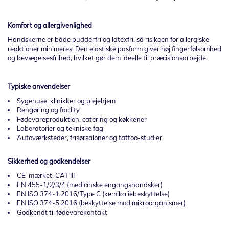
Komfort og allergivenlighed
Handskerne er både pudderfri og latexfri, så risikoen for allergiske
reaktioner minimeres. Den elastiske pasform giver høj fingerfølsomhed
og bevægelsesfrihed, hvilket gør dem ideelle til præcisionsarbejde.
Typiske anvendelser
Sygehuse, klinikker og plejehjem
Rengøring og facility
Fødevareproduktion, catering og køkkener
Laboratorier og tekniske fag
Autoværksteder, frisørsaloner og tattoo-studier
Sikkerhed og godkendelser
CE-mærket, CAT III
EN 455-1/2/3/4 (medicinske engangshandsker)
EN ISO 374-1:2016/Type C (kemikaliebeskyttelse)
EN ISO 374-5:2016 (beskyttelse mod mikroorganismer)
Godkendt til fødevarekontakt