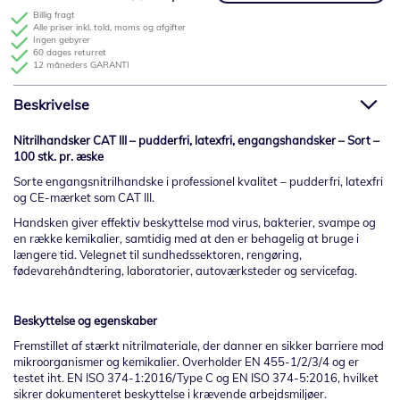
Billig fragt
Alle priser inkl. told, moms og afgifter
Ingen gebyrer
60 dages returret
12 måneders GARANTI
Beskrivelse
Nitrilhandsker CAT III – pudderfri, latexfri, engangshandsker – Sort –
100 stk. pr. æske
Sorte engangsnitrilhandske i professionel kvalitet – pudderfri, latexfri
og CE-mærket som CAT III.
Handsken giver effektiv beskyttelse mod virus, bakterier, svampe og
en række kemikalier, samtidig med at den er behagelig at bruge i
længere tid. Velegnet til sundhedssektoren, rengøring,
fødevarehåndtering, laboratorier, autoværksteder og servicefag.
Beskyttelse og egenskaber
Fremstillet af stærkt nitrilmateriale, der danner en sikker barriere mod
mikroorganismer og kemikalier. Overholder EN 455-1/2/3/4 og er
testet iht. EN ISO 374-1:2016/Type C og EN ISO 374-5:2016, hvilket
sikrer dokumenteret beskyttelse i krævende arbejdsmiljøer.