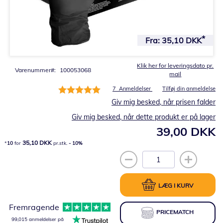
Gå
til
Fra:
35,10 DKK
starten
af
billedgalleriet
Klik her for leveringsdato pr.
Varenummer
100053068
mail
Bedømmelse:
7
Anmeldelser
Tilføj din anmeldelse
100%
Giv mig besked, når prisen falder
Giv mig besked, når dette produkt er på lager
39,00 DKK
35,10 DKK
10
for
pr.stk.
-
10
%
LÆG I KURV
Fremragende
PRICEMATCH
99,015 anmeldelser på