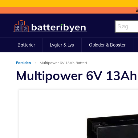
B
Skip
to
Content
Batterier
Lygter & Lys
Oplader & Booster
Forsiden
Multipower 6V 13Ah Batteri
Multipower 6V 13Ah 
Gå
til
slutningen
af
billedgalleriet