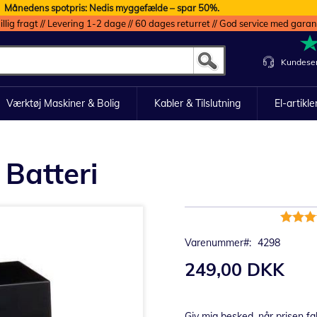
Månedens spotpris: Nedis myggefælde – spar 50%.
illig fragt // Levering 1-2 dage // 60 dages returret // God service med garan
Kundeser
Værktøj Maskiner & Bolig
Kabler & Tilslutning
El-artikle
Batteri
Bedømm
87%
Varenummer
4298
249,00 DKK
Giv mig besked, når prisen fa