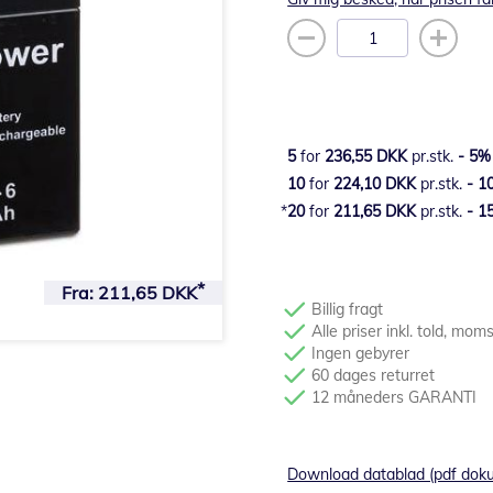
5
for
236,55 DKK
pr.stk.
-
5
%
10
for
224,10 DKK
pr.stk.
-
1
20
for
211,65 DKK
pr.stk.
-
1
Fra:
211,65 DKK
Billig fragt
Alle priser inkl. told, mom
Ingen gebyrer
60 dages returret
12 måneders GARANTI
Download datablad (pdf dok