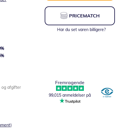
PRICEMATCH
Har du set varen billigere?
0
%
5
%
Fra:
211,65 DKK
Fremragende
s og afgifter
99,015 anmeldelser på
ument)