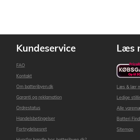
Kundeservice
Læs 
FAQ
Kontakt
Om batteribyen.dk
Læs & lær 
Garanti og reklamation
Ledige still
Ordrestatus
Alle varem
Handelsbetingelser
Batteri Fin
Fortrydelsesret
Sitemap
Hvorfor handle hos batteribyen.dk?