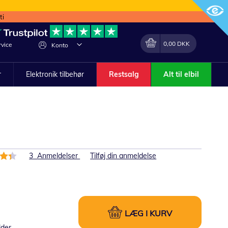
ti
Min indkøbskurv
Lave
0,00 DKK
vice
Konto
om
r
Elektronik tilbehør
Restsalg
Alt til elbil
else:
3
Anmeldelser
Tilføj din anmeldelse
LÆG I KURV
lder