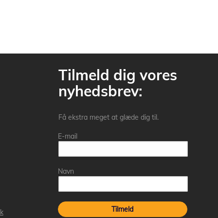
Tilmeld dig vores
nyhedsbrev:
Få ekstra meget at glæde dig til.
E-mail
Navn
Tilmeld
k