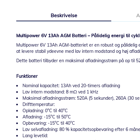
starten
af
Beskrivelse
A
billedgalleriet
Multipower 6V 13Ah AGM Batteri – Pålidelig energi til cykl
Multipower 6V 13Ah AGM-batteriet er en robust og pålidelig en
at levere stabil ydeevne med lav intern modstand og høj aflad
Dette batteri tilbyder en maksimal afladningsstrøm på op til 5
Funktioner
Nominal kapacitet: 13Ah ved 20-timers afladning
Lav intern modstand: 8 mΩ ved 1 kHz
Maksimal afladningsstrøm: 520A (5 sekunder), 260A (30 se
Drifttemperatur:
Opladning: 0°C til 40°C
Afladning: -15°C til 50°C
Opbevaring: -15°C til 40°C
Lav selvafladning: 80 % kapacitetsopbevaring efter 6 mån
Lang levetid: