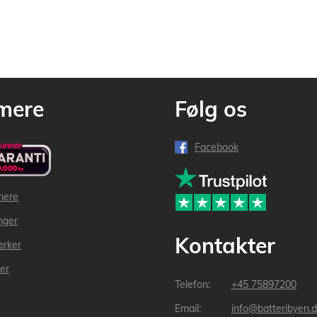
mere
Følg os
Facebook
mere
inger
Kontakter
ærker
der
+45 75897200
info@batteribyen.d