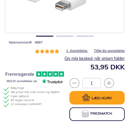
Gå
til
starten
af
billedgalleriet
Varenummer
4887
Bedømmelse:
1
Anmeldelse
Tilføj din anmeldelse
100%
Giv mig besked, når prisen falder
53,95 DKK
Fremragende
99,015 anmeldelser på
Billig fragt
Alle priser inkl. told, moms og afgifter
Ingen gebyrer
LÆG I KURV
60 dages returret
12 måneders GARANTI
PRICEMATCH