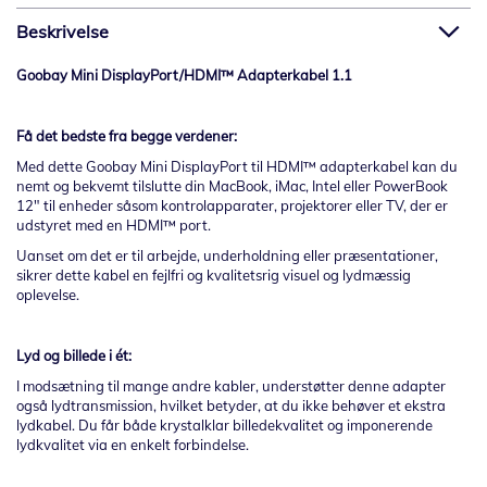
Beskrivelse
Goobay Mini DisplayPort/HDMI™ Adapterkabel 1.1
Få det bedste fra begge verdener:
Med dette Goobay Mini DisplayPort til HDMI™ adapterkabel kan du
nemt og bekvemt tilslutte din MacBook, iMac, Intel eller PowerBook
12" til enheder såsom kontrolapparater, projektorer eller TV, der er
udstyret med en HDMI™ port.
Uanset om det er til arbejde, underholdning eller præsentationer,
sikrer dette kabel en fejlfri og kvalitetsrig visuel og lydmæssig
oplevelse.
Lyd og billede i ét:
I modsætning til mange andre kabler, understøtter denne adapter
også lydtransmission, hvilket betyder, at du ikke behøver et ekstra
lydkabel. Du får både krystalklar billedekvalitet og imponerende
lydkvalitet via en enkelt forbindelse.