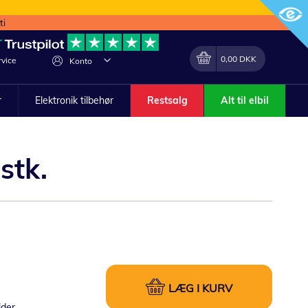
ti
Min indkøbskurv
Lave
0,00 DKK
vice
Konto
om
r
Elektronik tilbehør
Restsalg
Alt til elbil
stk.
LÆG I KURV
lder