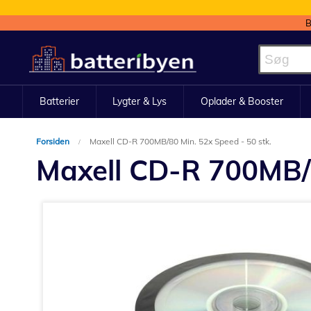
B
Skip
to
Content
Batterier
Lygter & Lys
Oplader & Booster
Forsiden
Maxell CD-R 700MB/80 Min. 52x Speed - 50 stk.
Maxell CD-R 700MB/8
Gå
til
slutningen
af
billedgalleriet