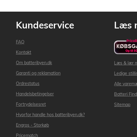
Kundeservice
Læs 
FAQ
Kontakt
Om batteribyen.dk
Læs & lær 
Garanti og reklamation
Ledige still
Ordrestatus
Alle varem
Handelsbetingelser
Batteri Fin
Fortrydelsesret
Sitemap
Hvorfor handle hos batteribyen.dk?
Engros - Storkøb
Pricematch