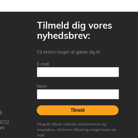
Tilmeld dig vores
nyhedsbrev:
Få ekstra meget at glæde dig til.
E-mail
Navn
Tilmeld
k
 8722
Få gode tilbud, nyheder, konkurrencer og
rk
inspiration, 24 timers tilbud og meget mere via
mail.