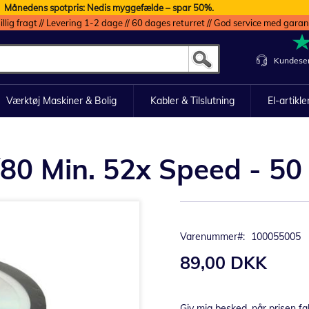
Månedens spotpris: Nedis myggefælde – spar 50%.
illig fragt // Levering 1-2 dage // 60 dages returret // God service med garan
Kundeser
Værktøj Maskiner & Bolig
Kabler & Tilslutning
El-artikle
0 Min. 52x Speed - 50 
Varenummer
100055005
89,00 DKK
Giv mig besked, når prisen fa