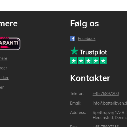
mere
Følg os
Facebook
mere
inger
Kontakter
ærker
der
+45 75897200
info@batteribyen.d
Spettrupvej 1A-B,
Hedensted, Denma
+45 75897216