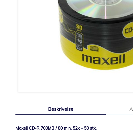
Gå
til
Beskrivelse
A
starten
af
billedgalleriet
Maxell CD-R 700MB / 80 min. 52x – 50 stk.