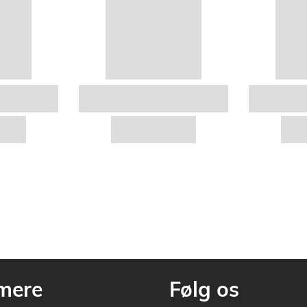
mere
Følg os