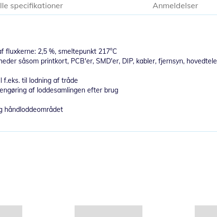
lle specifikationer
Anmeldelser
 af fluxkerne: 2,5 %, smeltepunkt 217°C
eder såsom printkort, PCB'er, SMD'er, DIP, kabler, fjernsyn, hovedtelef
.eks. til lodning af tråde
rengøring af loddesamlingen efter brug
 og håndloddeområdet