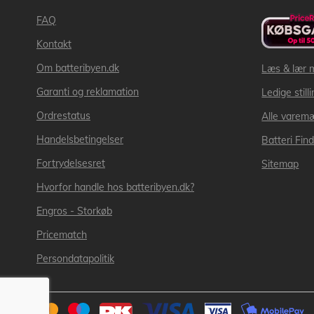
FAQ
Kontakt
Om batteribyen.dk
Læs & lær 
Garanti og reklamation
Ledige still
Ordrestatus
Alle varem
Handelsbetingelser
Batteri Fin
Fortrydelsesret
Sitemap
Hvorfor handle hos batteribyen.dk?
Engros - Storkøb
Pricematch
Persondatapolitik