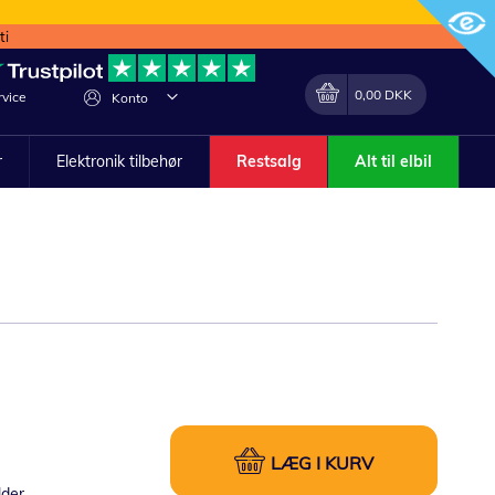
ti
Min indkøbskurv
Lave
0,00 DKK
vice
Konto
om
r
Elektronik tilbehør
Restsalg
Alt til elbil
LÆG I KURV
lder