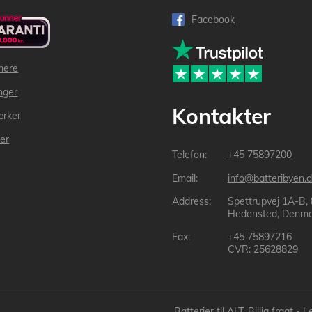
Facebook
mere
inger
Kontakter
ærker
der
+45 75897200
info@batteribyen.d
Spettrupvej 1A-B,
Hedensted, Denma
+45 75897216
CVR: 25628829
Batterier til ALT, Billig fragt 