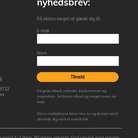
nyhedsbrev:
Få ekstra meget at glæde dig til.
E-mail
Navn
Tilmeld
k
 8722
Få gode tilbud, nyheder, konkurrencer og
rk
inspiration, 24 timers tilbud og meget mere via
mail.
Din e-mailadresse bliver hos os og du kan nemt
afmelde dig med ét enkelt klik.
- Levering 1-2 dage, 60 dages returret, God service med garanti