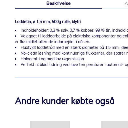
Beskrivelse
A
starten
af
billedgalleriet
Loddetin, ø 1,5 mm, 500g rulle, blyfri
Indholdeholder: 0,3 % sølv, 0,7 % kobber, 99 % tin, indhold
Velegnet til loddearbejde på elektriske komponenter og enh
er flusmidlet allerede indarbejdet i dåsen.
Fluxfyldt loddetråd med en stærk diameter på 1,5 mm, ideel f
No-clean løsning med kontinuerlige fluxkerner, der sparer 
Halogenfri og med lav røgemission
Perfekt til blød lodning ved lave temperaturer i automat-
Andre kunder købte også