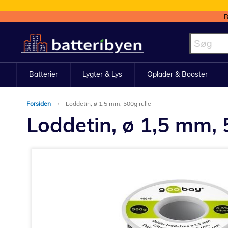
B
Skip
to
Content
Batterier
Lygter & Lys
Oplader & Booster
Forsiden
Loddetin, ø 1,5 mm, 500g rulle
Loddetin, ø 1,5 mm, 
Gå
til
slutningen
af
billedgalleriet