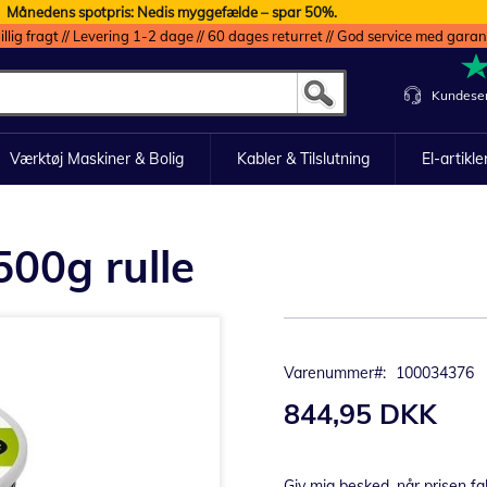
Månedens spotpris: Nedis myggefælde – spar 50%.
illig fragt // Levering 1-2 dage // 60 dages returret // God service med garan
Kundeser
Værktøj Maskiner & Bolig
Kabler & Tilslutning
El-artikle
500g rulle
Varenummer
100034376
844,95 DKK
Giv mig besked, når prisen fa