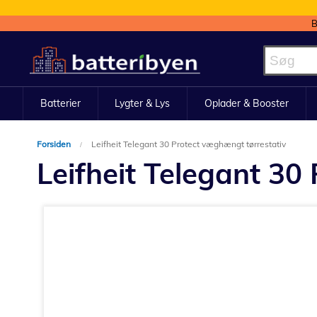
B
Skip
to
Content
Batterier
Lygter & Lys
Oplader & Booster
Forsiden
Leifheit Telegant 30 Protect væghængt tørrestativ
Leifheit Telegant 30
Gå
til
slutningen
af
billedgalleriet