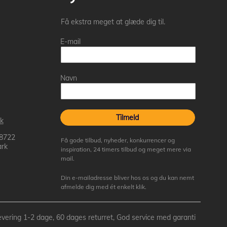
Få ekstra meget at glæde dig til.
E-mail
Navn
Tilmeld
k
 8722
Få gode tilbud, nyheder, konkurrencer og
rk
inspiration, 24 timers tilbud og meget mere via
mail.
Din e-mailadresse bliver hos os og du kan nemt
afmelde dig med ét enkelt klik.
- Levering 1-2 dage, 60 dages returret, God service med garanti