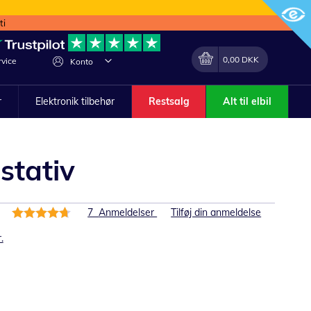
ti
Min indkøbskurv
Lave
0,00 DKK
vice
Konto
om
r
Elektronik tilbehør
Restsalg
Alt til elbil
stativ
Bedømmelse:
7
Anmeldelser
Tilføj din anmeldelse
94%
.