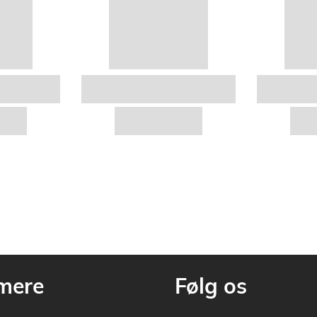
mere
Følg os