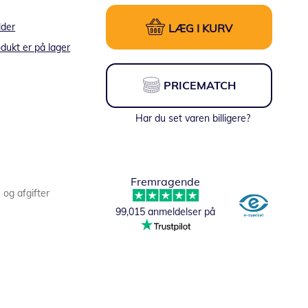
lder
LÆG I KURV
dukt er på lager
PRICEMATCH
Har du set varen billigere?
Fremragende
s og afgifter
99,015 anmeldelser på