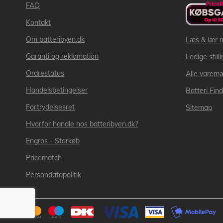
FAQ
Kontakt
Om batteribyen.dk
Læs & lær 
Garanti og reklamation
Ledige still
Ordrestatus
Alle varem
Handelsbetingelser
Batteri Fin
Fortrydelsesret
Sitemap
Hvorfor handle hos batteribyen.dk?
Engros - Storkøb
Pricematch
Persondatapolitik