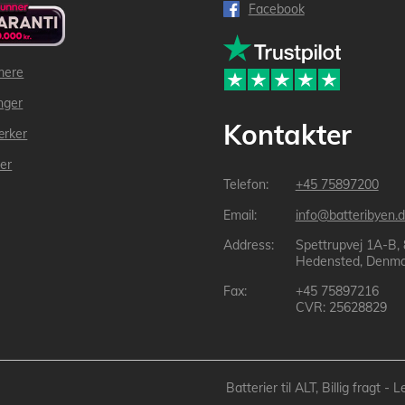
Facebook
mere
inger
Kontakter
ærker
der
+45 75897200
info@batteribyen.d
Spettrupvej 1A-B,
Hedensted, Denma
+45 75897216
CVR: 25628829
Batterier til ALT, Billig fragt 