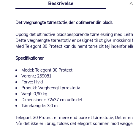
Beskrivelse
A
starten
af
billedgalleriet
Det væghængte tørrestativ, der optimerer din plads
Opdag det ultimative pladsbesparende tørreløsning med Leifhe
Dette væghængte tørrestativ er designet til at give maksimal fu
Med Telegant 30 Protect kan du nemt tørre dit tøj indenfor elle
Specifikationer
Model: Telegant 30 Protect
Varenr.: 259081
Farve: Hvid
Produkt: Væghængt tørrestativ
Vægt: 0,90 kg
Dimensioner: 72x37 cm udfoldet
Tørrelængde: 3,0 m
Telegant 30 Protect er mere end bare et tørrestativ; Det er en s
Når det ikke er i brug, foldes det elegant sammen mod væggen,