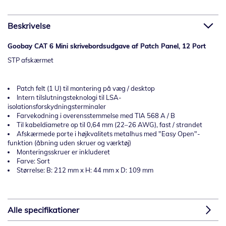
Beskrivelse
Goobay CAT 6 Mini skrivebordsudgave af Patch Panel, 12 Port
STP afskærmet
Patch felt (1 U) til montering på væg / desktop
Intern tilslutningsteknologi til LSA-
isolationsforskydningsterminaler
Farvekodning i overensstemmelse med TIA 568 A / B
Til kabeldiametre op til 0,64 mm (22–26 AWG), fast / strandet
Afskærmede porte i højkvalitets metalhus med "Easy Open"-
funktion (åbning uden skruer og værktøj)
Monteringsskruer er inkluderet
Farve: Sort
Størrelse: B: 212 mm x H: 44 mm x D: 109 mm
Alle specifikationer