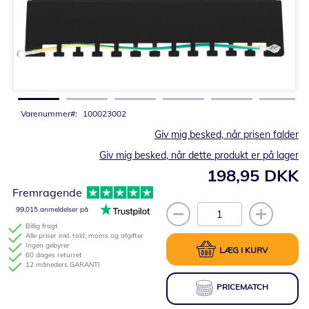
Gå
til
starten
af
billedgalleriet
Varenummer
100023002
Giv mig besked, når prisen falder
Giv mig besked, når dette produkt er på lager
198,95 DKK
Fremragende
99,015 anmeldelser på
Billig fragt
Alle priser inkl. told, moms og afgifter
Ingen gebyrer
LÆG I KURV
60 dages returret
12 måneders GARANTI
PRICEMATCH