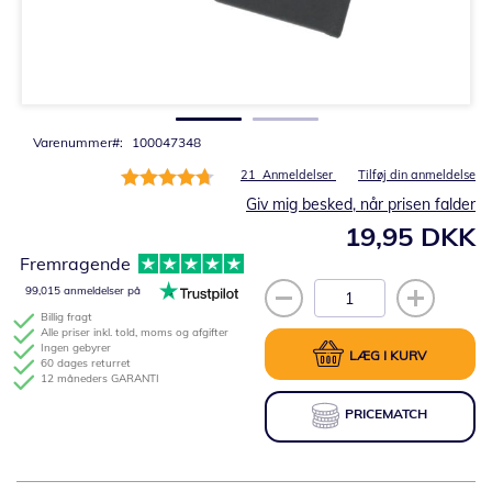
Gå
til
starten
af
billedgalleriet
Varenummer
100047348
Bedømmelse:
21
Anmeldelser
Tilføj din anmeldelse
94%
Giv mig besked, når prisen falder
19,95 DKK
Fremragende
99,015 anmeldelser på
Billig fragt
Alle priser inkl. told, moms og afgifter
Ingen gebyrer
LÆG I KURV
60 dages returret
12 måneders GARANTI
PRICEMATCH