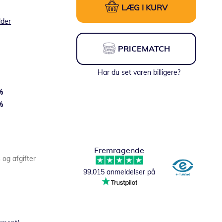
LÆG I KURV
lder
PRICEMATCH
Har du set varen billigere?
%
%
Fremragende
Fra:
31,85 DKK
s og afgifter
99,015 anmeldelser på