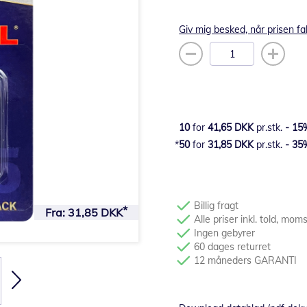
Giv mig besked, når prisen fa
10
for
41,65 DKK
pr.stk.
-
15
50
for
31,85 DKK
pr.stk.
-
35
Billig fragt
Fra:
31,85 DKK
Alle priser inkl. told, mom
Ingen gebyrer
60 dages returret
12 måneders GARANTI