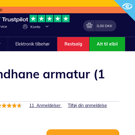
ti
Min indkøbskurv
Lave
0,00 DKK
vice
Konto
om
r
Elektronik tilbehør
Restsalg
Alt til elbil
vandhane armatur (1
edømmelse:
11
Anmeldelser
Tilføj din anmeldelse
3%