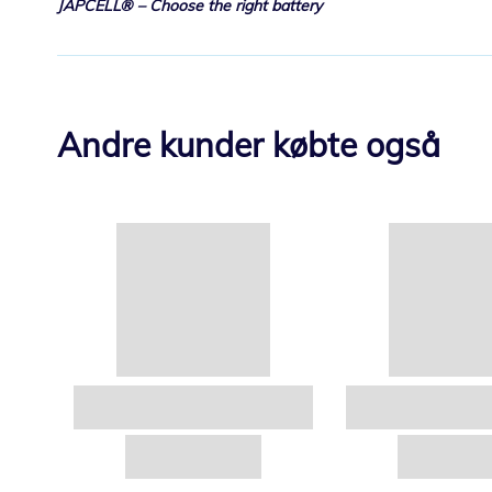
JAPCELL® – Choose the right battery
Andre kunder købte også