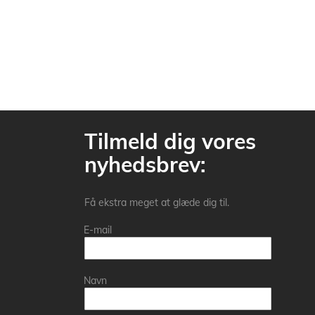
Tilmeld dig vores
nyhedsbrev:
Få ekstra meget at glæde dig til.
E-mail
Navn