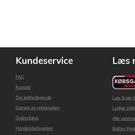
Kundeservice
Læs 
FAQ
Kontakt
Om batteribyen.dk
Læs & lær 
Garanti og reklamation
Ledige still
Ordrestatus
Alle varem
Handelsbetingelser
Batteri Fin