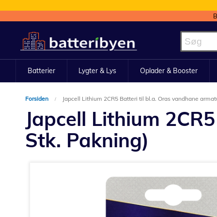
B
Skip
to
Content
Batterier
Lygter & Lys
Oplader & Booster
Forsiden
Japcell Lithium 2CR5 Batteri til bl.a. Oras vandhane armat
Japcell Lithium 2CR5
Stk. Pakning)
Gå
til
slutningen
af
billedgalleriet