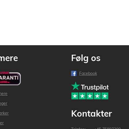
mere
Følg os
Facebook
mere
inger
Kontakter
ærker
der