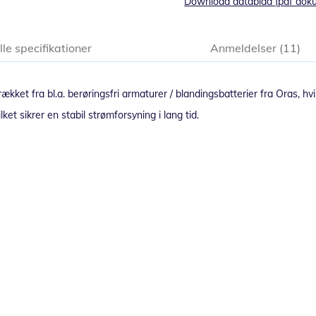
Download datablad (pdf dok
lle specifikationer
Anmeldelser
11
kket fra bl.a. berøringsfri armaturer / blandingsbatterier fra Oras, hvil
et sikrer en stabil strømforsyning i lang tid.