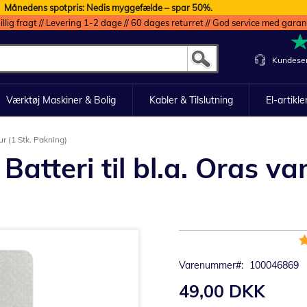
Månedens spotpris: Nedis myggefælde – spar 50%.
illig fragt // Levering 1-2 dage // 60 dages returret // God service med garan
Kundeser
Værktøj Maskiner & Bolig
Kabler & Tilslutning
El-artikle
ur (1 Stk. Pakning)
 Batteri til bl.a. Oras 
B
9
Varenummer
100046869
49,00 DKK