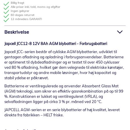
Billig fragt
Alle priser inkl. told, moms og afgifter
Ingen gebyrer
60 dages returret
12 måneders GARANTI
Beskrivelse
Japcell JCC12-8 12V 8Ah AGM blybatteri - Forbrugsbatteri
Japcell JCC-serien består af cykliske AGM blybatterier, udviklet til
gentagen afladning og opladning i forbrugsanvendelser. Batterierne
er optimeret til dybdeafladninger og er testet til over 450 cyklusser
ved 80 % afladning, hvilket gør dem velegnede til elektriske køretøjer,
transportudstyr og andre mobile løsninger, hvor høj kapacitet og
stabil ydelse er påkrævet.
Batterierne er ventilregulerede og anvender Absorbent Glass Mat
(AGM) teknologi, som sikrer en effektiv gasrekombination på op til 99
%. Konstruktionen er lukket og ventilreguleret (VRLA), og
selvafladningen ligger på cirka 3 % pr. måned ved 20 °C.
JAPCELL AGM-serien er en serie blybatterier af høj kvalitet, leveret
direkte fra fabrikken – HELT friske.