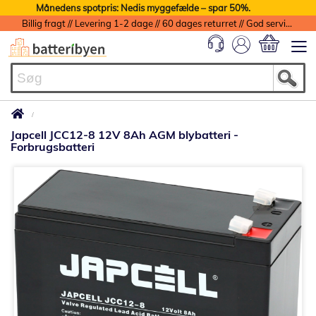
Månedens spotpris: Nedis myggefælde – spar 50%.
Billig fragt // Levering 1-2 dage // 60 dages returret // God service med garanti
Min indkøbs
Japcell JCC12-8 12V 8Ah AGM blybatteri -
Forbrugsbatteri
Gå
til
slutningen
af
billedgalleriet