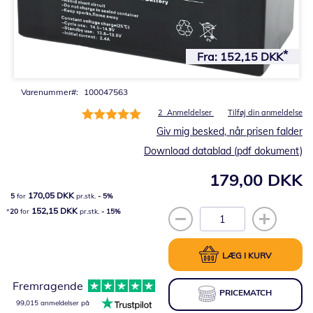
Gå
til
Fra:
152,15 DKK
starten
af
billedgalleriet
Varenummer
100047563
Bedømmelse:
2
Anmeldelser
Tilføj din anmeldelse
100%
Giv mig besked, når prisen falder
Download datablad (pdf dokument)
179,00 DKK
170,05 DKK
5
for
pr.stk.
-
5
%
152,15 DKK
20
for
pr.stk.
-
15
%
LÆG I KURV
Fremragende
PRICEMATCH
99,015 anmeldelser på