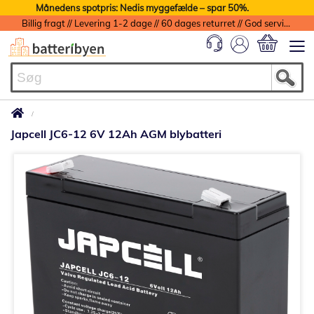
Månedens spotpris: Nedis myggefælde – spar 50%.
Billig fragt // Levering 1-2 dage // 60 dages returret // God service med garanti
Min indkøbs
Japcell JC6-12 6V 12Ah AGM blybatteri
Gå
til
slutningen
af
billedgalleriet