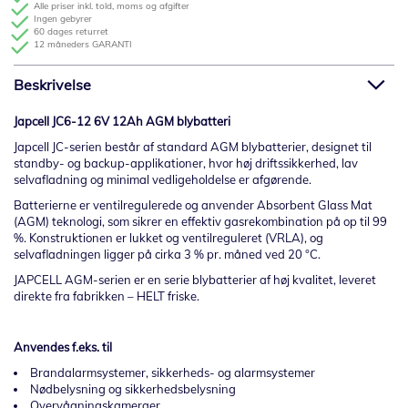
Alle priser inkl. told, moms og afgifter
Ingen gebyrer
60 dages returret
12 måneders GARANTI
Beskrivelse
Japcell JC6-12 6V 12Ah AGM blybatteri
Japcell JC-serien består af standard AGM blybatterier, designet til
standby- og backup-applikationer, hvor høj driftssikkerhed, lav
selvafladning og minimal vedligeholdelse er afgørende.
Batterierne er ventilregulerede og anvender Absorbent Glass Mat
(AGM) teknologi, som sikrer en effektiv gasrekombination på op til 99
%. Konstruktionen er lukket og ventilreguleret (VRLA), og
selvafladningen ligger på cirka 3 % pr. måned ved 20 °C.
JAPCELL AGM-serien er en serie blybatterier af høj kvalitet, leveret
direkte fra fabrikken – HELT friske.
Anvendes f.eks. til
Brandalarmsystemer, sikkerheds- og alarmsystemer
Nødbelysning og sikkerhedsbelysning
Overvågningskameraer