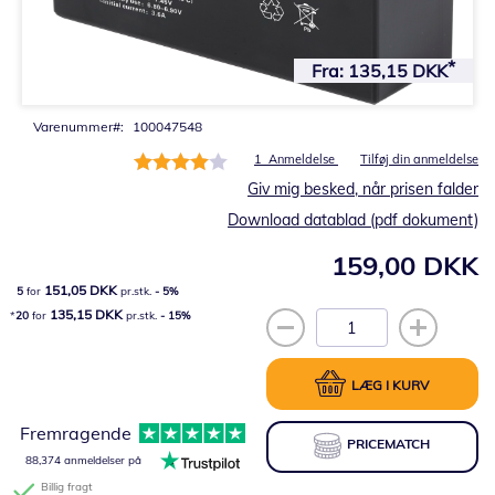
Gå
til
Fra:
135,15 DKK
starten
af
billedgalleriet
Varenummer
100047548
Bedømmelse:
1
Anmeldelse
Tilføj din anmeldelse
80%
Giv mig besked, når prisen falder
Download datablad (pdf dokument)
159,00 DKK
151,05 DKK
5
for
pr.stk.
-
5
%
135,15 DKK
20
for
pr.stk.
-
15
%
LÆG I KURV
Fremragende
PRICEMATCH
88,374 anmeldelser på
Billig fragt