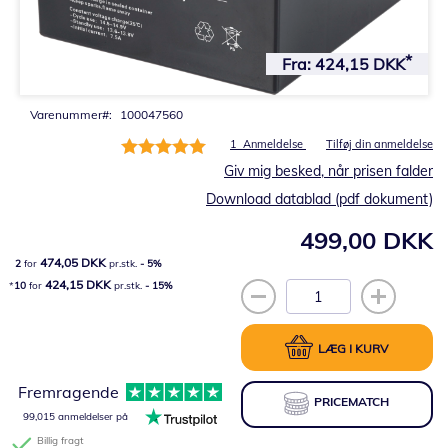
Gå
til
Fra:
424,15 DKK
starten
af
billedgalleriet
Varenummer
100047560
Bedømmelse:
1
Anmeldelse
Tilføj din anmeldelse
100%
Giv mig besked, når prisen falder
Download datablad (pdf dokument)
499,00 DKK
474,05 DKK
2
for
pr.stk.
-
5
%
424,15 DKK
10
for
pr.stk.
-
15
%
LÆG I KURV
Fremragende
PRICEMATCH
99,015 anmeldelser på
Billig fragt