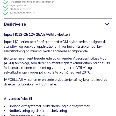
Alle priser inkl. told, moms og afgifter
Ingen gebyrer
60 dages returret
12 måneders GARANTI
Beskrivelse
Japcell JC12-25 12V 25Ah AGM blybatteri
Japcell JC-serien består af standard AGM blybatterier, designet til
standby- og backup-applikationer, hvor høj driftssikkerhed, lav
selvafladning og minimal vedligeholdelse er afgørende.
Batterierne er ventilregulerede og anvender Absorbent Glass Mat
(AGM) teknologi, som sikrer en effektiv gasrekombination på op til 99
%. Konstruktionen er lukket og ventilreguleret (VRLA), og
selvafladningen ligger på cirka 3 % pr. måned ved 20 °C.
JAPCELL AGM-serien er en serie blybatterier af høj kvalitet, leveret
direkte fra fabrikken – HELT friske.
Anvendes f.eks. til
Brandalarmsystemer, sikkerheds- og alarmsystemer
Nødbelysning og sikkerhedsbelysning
Overvågningskameraer