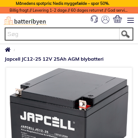
Månedens spotpris: Nedis myggefælde – spar 50%.
Billig fragt // Levering 1-2 dage // 60 dages returret // God service med garanti
Min indkøbs
Japcell JC12-25 12V 25Ah AGM blybatteri
Gå
til
slutningen
af
billedgalleriet