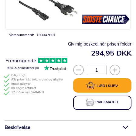
Gå
til
starten
af
billedgalleriet
Varenummer
100047601
Giv mig besked, når prisen falder
294,95 DKK
Fremragende
99,015 anmeldelser på
Billig fragt
Alle priser inkl. told, moms og afgifter
Ingen gebyrer
LÆG I KURV
60 dages returret
12 måneders GARANTI
PRICEMATCH
Beskrivelse