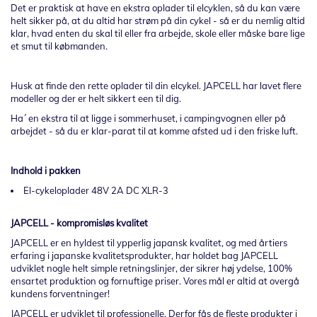
Det er praktisk at have en ekstra oplader til elcyklen, så du kan være
helt sikker på, at du altid har strøm på din cykel - så er du nemlig altid
klar, hvad enten du skal til eller fra arbejde, skole eller måske bare lige
et smut til købmanden.
Husk at finde den rette oplader til din elcykel. JAPCELL har lavet flere
modeller og der er helt sikkert een til dig.
Ha´ en ekstra til at ligge i sommerhuset, i campingvognen eller på
arbejdet - så du er klar-parat til at komme afsted ud i den friske luft.
Indhold i pakken
El-cykeloplader 48V 2A DC XLR-3
JAPCELL - kompromisløs kvalitet
JAPCELL er en hyldest til ypperlig japansk kvalitet, og med årtiers
erfaring i japanske kvalitetsprodukter, har holdet bag JAPCELL
udviklet nogle helt simple retningslinjer, der sikrer høj ydelse, 100%
ensartet produktion og fornuftige priser. Vores mål er altid at overgå
kundens forventninger!
JAPCELL er udviklet til professionelle. Derfor fås de fleste produkter i