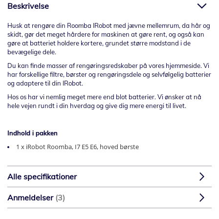
Beskrivelse
Husk at rengøre din Roomba IRobot med jævne mellemrum, da hår og
skidt, gør det meget hårdere for maskinen at gøre rent, og også kan
gøre at batteriet holdere kortere, grundet større modstand i de
bevægelige dele.
Du kan finde masser af rengøringsredskaber på vores hjemmeside. Vi
har forskellige filtre, børster og rengøringsdele og selvfølgelig batterier
og adaptere til din IRobot.
Hos os har vi nemlig meget mere end blot batterier. Vi ønsker at nå
hele vejen rundt i din hverdag og give dig mere energi til livet.
Indhold i pakken
1 x iRobot Roomba, I7 E5 E6, hoved børste
Alle specifikationer
Anmeldelser
3