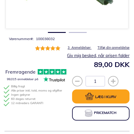
Gå
til
starten
af
billedgalleriet
Varenummer
100038032
Bedømmelse:
3
Anmeldelser
Tilføj din anmeldelse
100%
Giv mig besked, når prisen falder
89,00 DKK
Fremragende
99,015 anmeldelser på
Billig fragt
Alle priser inkl. told, moms og afgifter
Ingen gebyrer
LÆG I KURV
60 dages returret
12 måneders GARANTI
PRICEMATCH