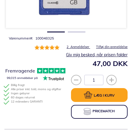
Gå
til
starten
af
billedgalleriet
Varenummer
100048325
Bedømmelse:
2
Anmeldelser
Tilføj din anmeldelse
100%
Giv mig besked, når prisen falder
47,00 DKK
Fremragende
99,015 anmeldelser på
Billig fragt
Alle priser inkl. told, moms og afgifter
Ingen gebyrer
LÆG I KURV
60 dages returret
12 måneders GARANTI
PRICEMATCH