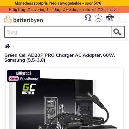
Månedens spotpris: Nedis myggefælde – spar 50%.
Billig fragt // Levering 1-2 dage // 60 dages returret // God service med garanti
Min indkøbs
Green Cell AD20P PRO Charger AC Adapter, 60W,
Samsung (5,5-3,0)
Gå
til
slutningen
af
billedgalleriet