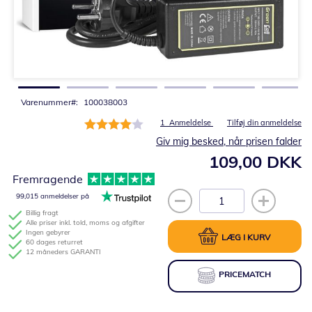
Gå
til
starten
af
billedgalleriet
Varenummer
100038003
Bedømmelse:
1
Anmeldelse
Tilføj din anmeldelse
80%
Giv mig besked, når prisen falder
109,00 DKK
Fremragende
99,015 anmeldelser på
Billig fragt
Alle priser inkl. told, moms og afgifter
Ingen gebyrer
LÆG I KURV
60 dages returret
12 måneders GARANTI
PRICEMATCH