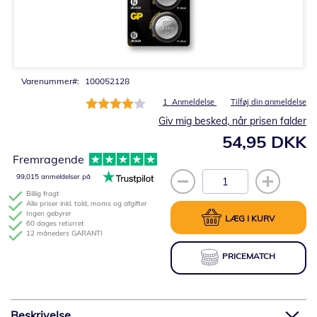
Gå
til
starten
af
billedgalleriet
Varenummer
100052128
Bedømmelse:
1
Anmeldelse
Tilføj din anmeldelse
80%
Giv mig besked, når prisen falder
54,95 DKK
Fremragende
99,015 anmeldelser på
Billig fragt
Alle priser inkl. told, moms og afgifter
Ingen gebyrer
LÆG I KURV
60 dages returret
12 måneders GARANTI
PRICEMATCH
Beskrivelse