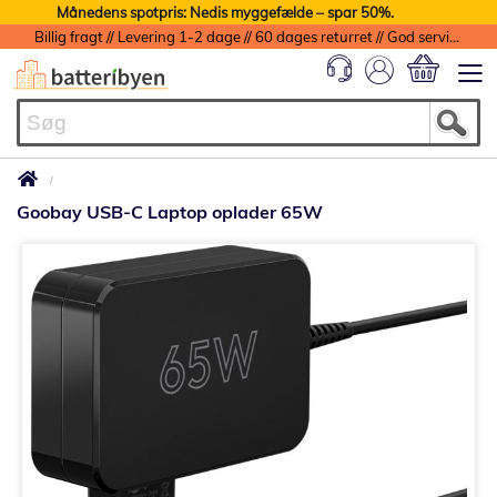
Månedens spotpris: Nedis myggefælde – spar 50%.
Billig fragt // Levering 1-2 dage // 60 dages returret // God service med garanti
Min indkøbs
Goobay USB-C Laptop oplader 65W
Gå
til
slutningen
af
billedgalleriet