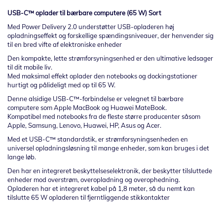
USB-C™ oplader til bærbare computere (65 W) Sort
Med Power Delivery 2.0 understøtter USB-opladeren høj
opladningseffekt og forskellige spændingsniveauer, der henvender sig
til en bred vifte af elektroniske enheder
Den kompakte, lette strømforsyningsenhed er den ultimative ledsager
til dit mobile liv.
Med maksimal effekt oplader den notebooks og dockingstationer
hurtigt og pålideligt med op til 65 W.
Denne alsidige USB-C™-forbindelse er velegnet til bærbare
computere som Apple MacBook og Huawei MateBook.
Kompatibel med notebooks fra de fleste større producenter såsom
Apple, Samsung, Lenovo, Huawei, HP, Asus og Acer.
Med et USB-C™ standardstik, er strømforsyningsenheden en
universel opladningsløsning til mange enheder, som kan bruges i det
lange løb.
Den har en integreret beskyttelseselektronik, der beskytter tilsluttede
enheder mod overstrøm, overopladning og overophedning.
Opladeren har et integreret kabel på 1,8 meter, så du nemt kan
tilslutte 65 W opladeren til fjerntliggende stikkontakter