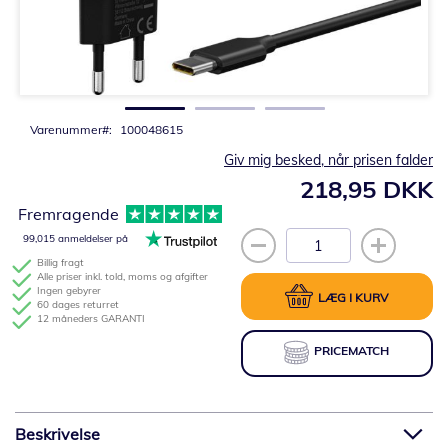
Gå
til
starten
af
billedgalleriet
Varenummer
100048615
Giv mig besked, når prisen falder
218,95 DKK
Fremragende
99,015 anmeldelser på
Billig fragt
Alle priser inkl. told, moms og afgifter
Ingen gebyrer
LÆG I KURV
60 dages returret
12 måneders GARANTI
PRICEMATCH
Beskrivelse