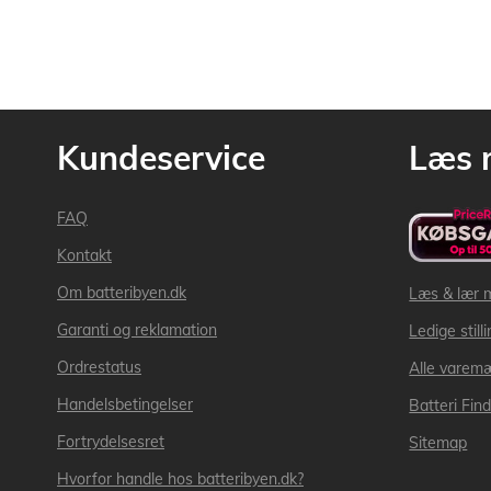
Kundeservice
Læs 
FAQ
Kontakt
Om batteribyen.dk
Læs & lær 
Garanti og reklamation
Ledige still
Ordrestatus
Alle varem
Handelsbetingelser
Batteri Fin
Fortrydelsesret
Sitemap
Hvorfor handle hos batteribyen.dk?