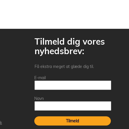
Tilmeld dig vores
nyhedsbrev:
Få ekstra meget at glæde dig til.
E-mail
Navn
Tilmeld
k