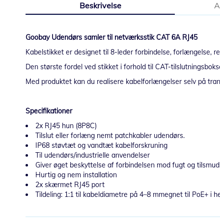
Beskrivelse
A
starten
af
billedgalleriet
Goobay Udendørs samler til netværksstik CAT 6A RJ45
Kabelstikket er designet til 8-leder forbindelse, forlængelse, 
Den største fordel ved stikket i forhold til CAT-tilslutningsbok
Med produktet kan du realisere kabelforlængelser selv på trang
Specifikationer
2x RJ45 hun (8P8C)
Tilslut eller forlæng nemt patchkabler udendørs.
IP68 støvtæt og vandtæt kabelforskruning
Til udendørs/industrielle anvendelser
Giver øget beskyttelse af forbindelsen mod fugt og tilsmu
Hurtig og nem installation
2x skærmet RJ45 port
Tildeling: 1:1 til kabeldiametre på 4–8 mmegnet til PoE+ i h