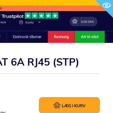
ti
Min indkøbskurv
Lave
0,00 DKK
vice
Konto
om
r
Elektronik tilbehør
Restsalg
Alt til elbil
AT 6A RJ45 (STP)
LÆG I KURV
lder