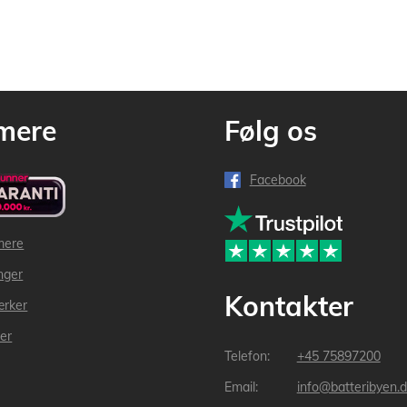
mere
Følg os
Facebook
mere
inger
Kontakter
ærker
der
+45 75897200
info@batteribyen.d