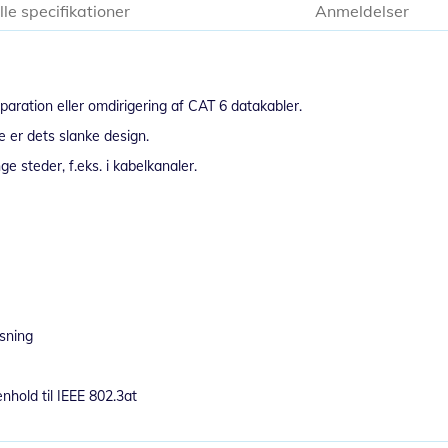
lle specifikationer
Anmeldelser
reparation eller omdirigering af CAT 6 datakabler.
se er dets slanke design.
e steder, f.eks. i kabelkanaler.
dsning
enhold til IEEE 802.3at