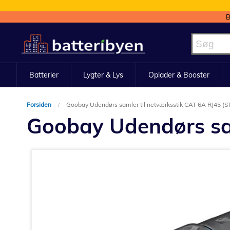
B
Skip
to
Content
Batterier
Lygter & Lys
Oplader & Booster
Forsiden
Goobay Udendørs samler til netværksstik CAT 6A RJ45 (S
Goobay Udendørs sam
Gå
til
slutningen
af
billedgalleriet