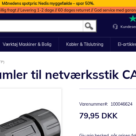
Månedens spotpris: Nedis myggefælde – spar 50%.
illig fragt // Levering 1-2 dage // 60 dages returret // God service med garan
Kundeser
Værktøj Maskiner & Bolig
Kabler & Tilslutning
El-artikle
TP)
ler til netværksstik C
Varenummer
100046624
79,95 DKK
Giv mig besked, når prisen fa