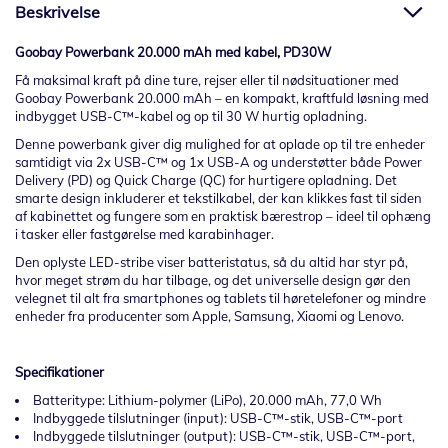
Beskrivelse
Goobay Powerbank 20.000 mAh med kabel, PD30W
Få maksimal kraft på dine ture, rejser eller til nødsituationer med
Goobay Powerbank 20.000 mAh – en kompakt, kraftfuld løsning med
indbygget USB-C™-kabel og op til 30 W hurtig opladning.
Denne powerbank giver dig mulighed for at oplade op til tre enheder
samtidigt via 2x USB-C™ og 1x USB-A og understøtter både Power
Delivery (PD) og Quick Charge (QC) for hurtigere opladning. Det
smarte design inkluderer et tekstilkabel, der kan klikkes fast til siden
af kabinettet og fungere som en praktisk bærestrop – ideel til ophæng
i tasker eller fastgørelse med karabinhager.
Den oplyste LED-stribe viser batteristatus, så du altid har styr på,
hvor meget strøm du har tilbage, og det universelle design gør den
velegnet til alt fra smartphones og tablets til høretelefoner og mindre
enheder fra producenter som Apple, Samsung, Xiaomi og Lenovo.
Specifikationer
Batteritype: Lithium-polymer (LiPo), 20.000 mAh, 77,0 Wh
Indbyggede tilslutninger (input): USB-C™-stik, USB-C™-port
Indbyggede tilslutninger (output): USB-C™-stik, USB-C™-port,