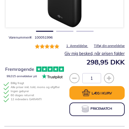
Gå
til
starten
af
billedgalleriet
Varenummer
100051996
Bedømmelse:
1
Anmeldelse
Tilføj din anmeldelse
100%
Giv mig besked, når prisen falder
298,95 DKK
Fremragende
99,015 anmeldelser på
Billig fragt
Alle priser inkl. told, moms og afgifter
Ingen gebyrer
LÆG I KURV
60 dages returret
12 måneders GARANTI
PRICEMATCH