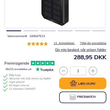
Gå
til
starten
af
billedgalleriet
Varenummer
100047513
Bedømmelse:
12
Anmeldelser
Tilføj din anmeldelse
98%
Giv mig besked, når prisen falder
288,95 DKK
Fremragende
99,015 anmeldelser på
Billig fragt
Alle priser inkl. told, moms og afgifter
Ingen gebyrer
LÆG I KURV
60 dages returret
12 måneders GARANTI
PRICEMATCH