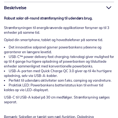
Beskrivelse
Robust solar all-round strømforsyning til udendørs brug.
Strømforsyningen til energikrævende applikationer forsyner op til 3
enheder på samme tid.
Oplad din smartphone, tablet og hovedtelefoner på samme tid.
Det innovative solpanel gavner powerbankens ydeevne og
garanterer en længere levetid.
USB-C™ power delivery fast charging-teknologi giver mulighed for
op til 4 gange hurtigere opladning af powerbanken og tilsluttede
enheder sammenlignet med konventionelle powerbanks.
USB-A-porten med Quick Charge QC 3.0 giver op til 4x hurtigere
opladning, selv via USB-A-kabler.
Perfekt til udendørs aktiviteter som f.eks. camping og vandreture.
Praktisk LED: Powerbankens batteristatus kan til enhver tid
kaldes op via LED-displayet.
USB-C til USB-A kabel på 30 cm medfølger. Strømforsyning sælges
separat.
Bemærk: Solcellen er tænkt som nød-funktion. Opladning