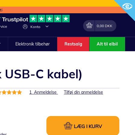
ti
Min indkøbskurv
Lave
0,00 DKK
vice
Konto
om
r
Elektronik tilbehør
Restsalg
Alt til elbil
x USB-C kabel)
edømmelse:
1
Anmeldelse
Tilføj din anmeldelse
00%
LÆG I KURV
lder