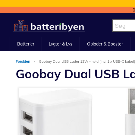
B
Skip
to
Content
Batterier
Lygter & Lys
Oplader & Booster
Forsiden
Goobay Dual USB Lader 12W - hvid (Incl 1 x USB-C kabel
Goobay Dual USB Lad
Gå
til
slutningen
af
billedgalleriet