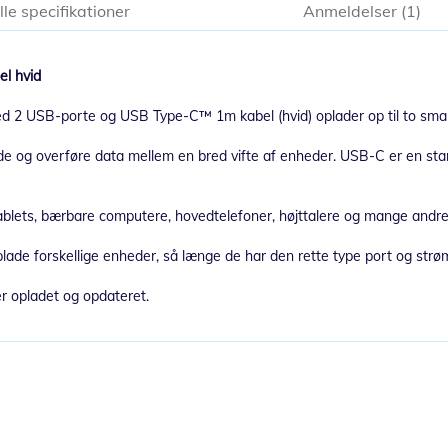
lle specifikationer
Anmeldelser
1
l hvid
 2 USB-porte og USB Type-C™ 1m kabel (hvid) oplader op til to smar
ade og overføre data mellem en bred vifte af enheder. USB-C er en sta
ablets, bærbare computere, hovedtelefoner, højttalere og mange andr
ade forskellige enheder, så længe de har den rette type port og strøm
er opladet og opdateret.