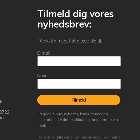
Tilmeld dig vores
nyhedsbrev:
Få ekstra meget at glæde dig til.
E-mail
Navn
Tilmeld
k
 8722
Få gode tilbud, nyheder, konkurrencer og
rk
inspiration, 24 timers tilbud og meget mere via
mail.
Din e-mailadresse bliver hos os og du kan nemt