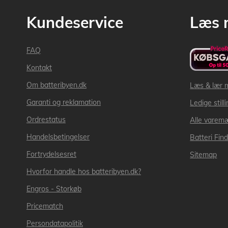
Kundeservice
Læs 
FAQ
Kontakt
Om batteribyen.dk
Læs & lær 
Garanti og reklamation
Ledige still
Ordrestatus
Alle varem
Handelsbetingelser
Batteri Fin
Fortrydelsesret
Sitemap
Hvorfor handle hos batteribyen.dk?
Engros - Storkøb
Pricematch
Persondatapolitik