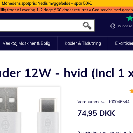
Månedens spotpris: Nedis myggefælde – spar 50%.
illig fragt // Levering 1-2 dage // 60 dages returret // God service med garan
Kundeser
Værktøj Maskiner & Bolig
Kabler & Tilslutning
El-artikle
)
er 12W - hvid (Incl 1 
B
1
Varenummer
100046544
74,95 DKK
Giv mig besked, når prisen fa