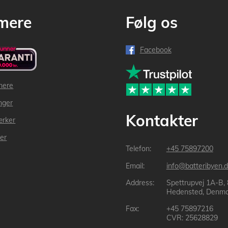
mere
Følg os
Facebook
mere
inger
Kontakter
ærker
der
+45 75897200
info@batteribyen.d
Spettrupvej 1A-B,
Hedensted, Denma
+45 75897216
CVR: 25628829